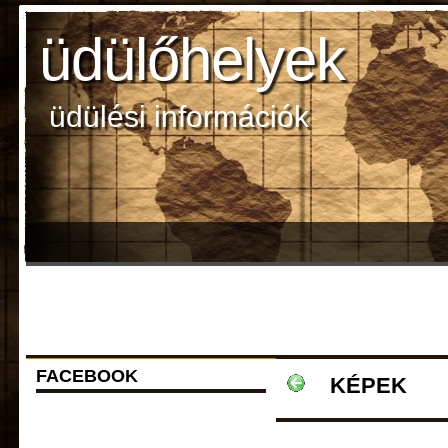
üdülőhelyek
üdülési információk
FACEBOOK
KÉPEK