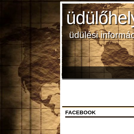
üdülőhel
üdülési informá
FACEBOOK