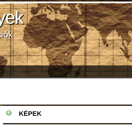
yek
ciók
KÉPEK