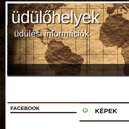
üdülőhelyek
üdülési információk
FACEBOOK
KÉPEK