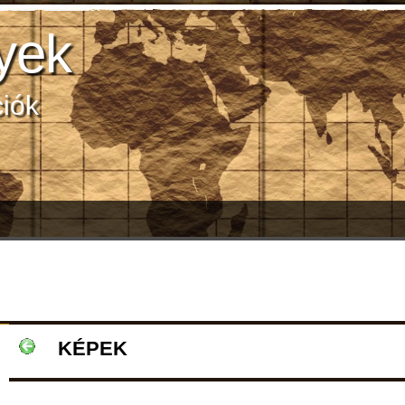
yek
ciók
KÉPEK