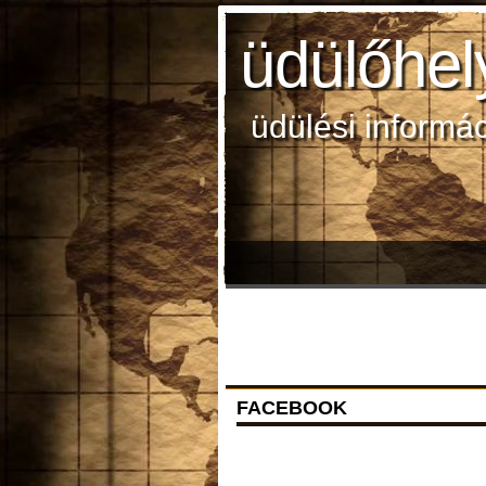
üdülőhel
üdülési informá
FACEBOOK