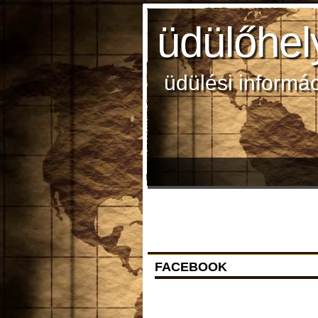
üdülőhel
üdülési informá
FACEBOOK