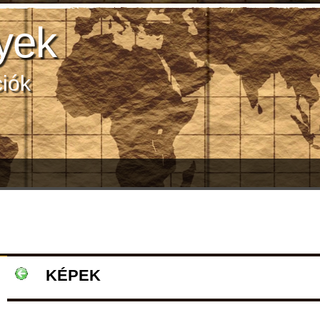
yek
ciók
KÉPEK