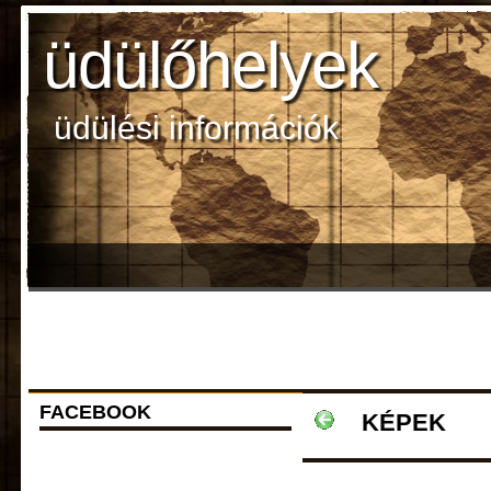
üdülőhelyek
üdülési információk
FACEBOOK
KÉPEK