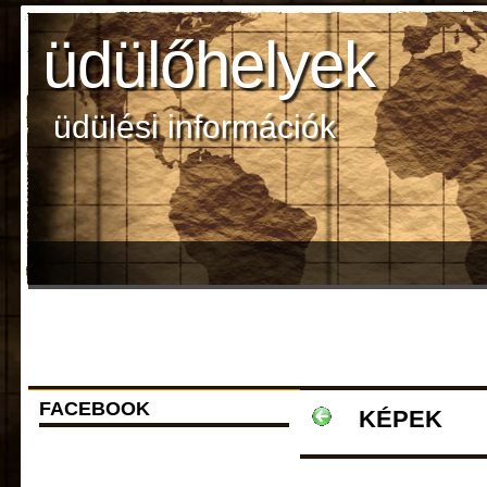
üdülőhelyek
üdülési információk
FACEBOOK
KÉPEK