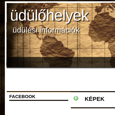
üdülőhelyek
üdülési információk
FACEBOOK
KÉPEK