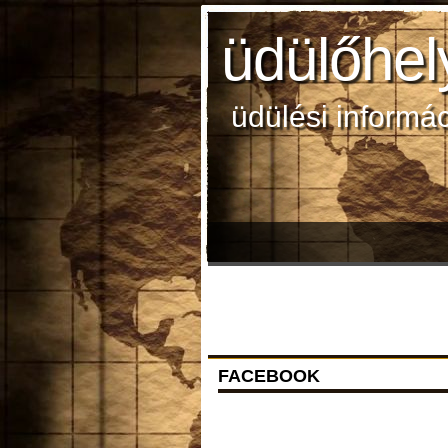
üdülőhel
üdülési informá
FACEBOOK