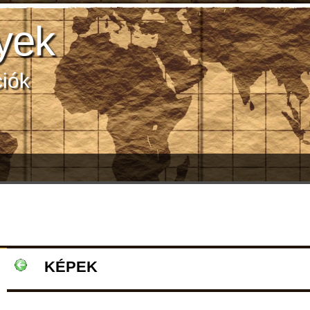
yek
ciók
KÉPEK