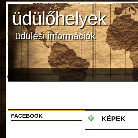
üdülőhelyek
üdülési információk
FACEBOOK
KÉPEK