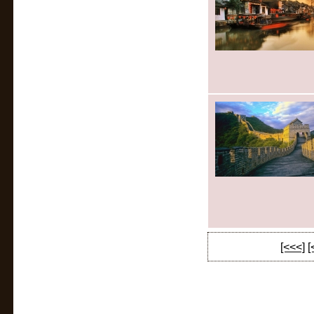
[<<<]
[