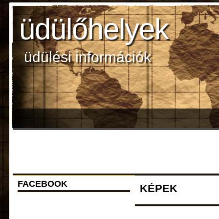
üdülőhelyek
üdülési információk
FACEBOOK
KÉPEK