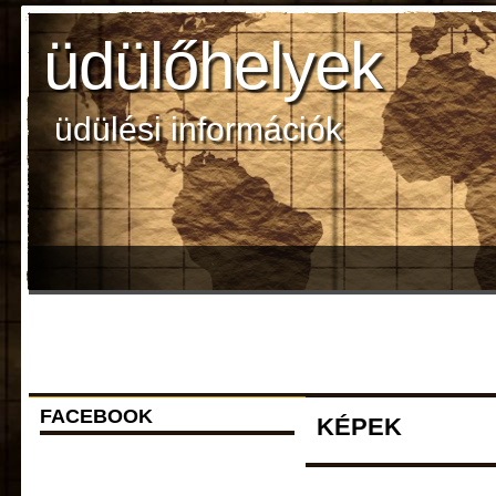
üdülőhelyek
üdülési információk
FACEBOOK
KÉPEK