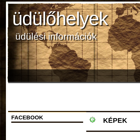
üdülőhelyek
üdülési információk
FACEBOOK
KÉPEK