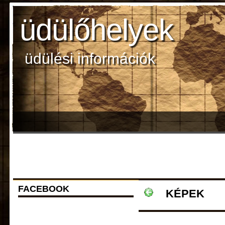
üdülőhelyek
üdülési információk
FACEBOOK
KÉPEK