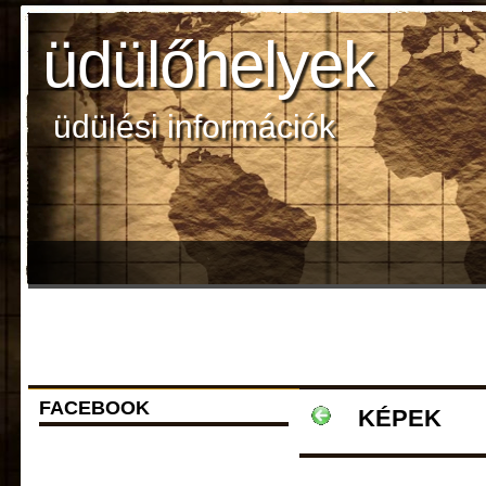
üdülőhelyek
üdülési információk
FACEBOOK
KÉPEK