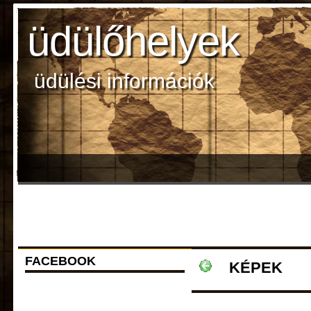
üdülőhelyek
üdülési információk
FACEBOOK
KÉPEK