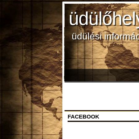
üdülőhel
üdülési informá
FACEBOOK