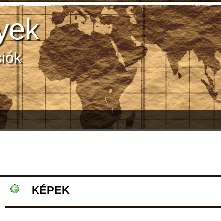
yek
ciók
KÉPEK