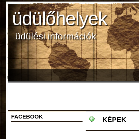
üdülőhelyek
üdülési információk
FACEBOOK
KÉPEK