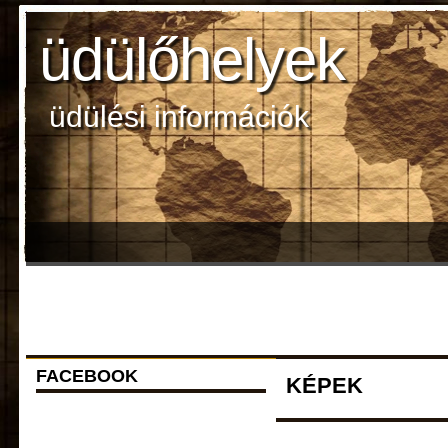
üdülőhelyek
üdülési információk
FACEBOOK
KÉPEK