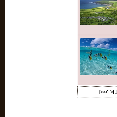
[<<<]
[<]