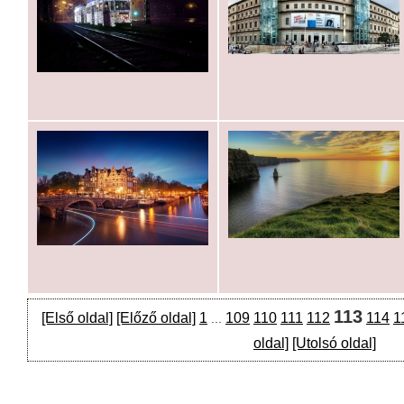
113
[Első oldal]
[Előző oldal]
1
109
110
111
112
114
1
...
oldal]
[Utolsó oldal]