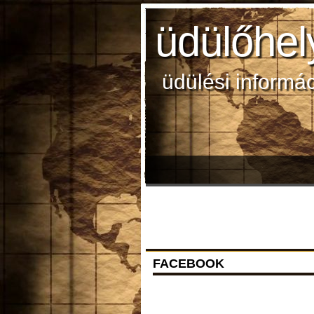
üdülőhel
üdülési informá
FACEBOOK