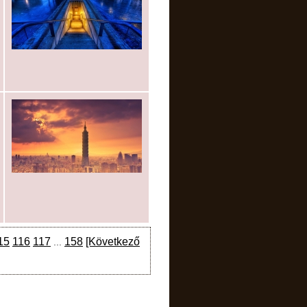
15
116
117
158
[Következő
...