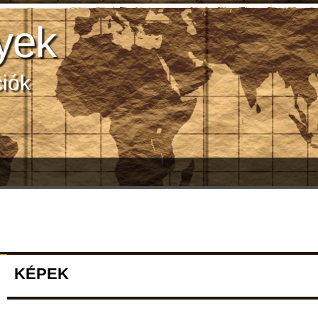
yek
ciók
KÉPEK